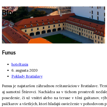
Blog
Funus
hoteltaxis
6. augusta 2020
Poklady Bratislavy
Funus je najstaršou záhradnou reštauráciou v Bratislave. Tent
aj samotní Štúrovci. Nachádza sa v tichom prostredí neďa
posedenie, či už vnútri alebo na terase v tôni gaštanov, vý
psíčkarov a všetkých, ktorí hľadajú osvieženie v pohodovom p