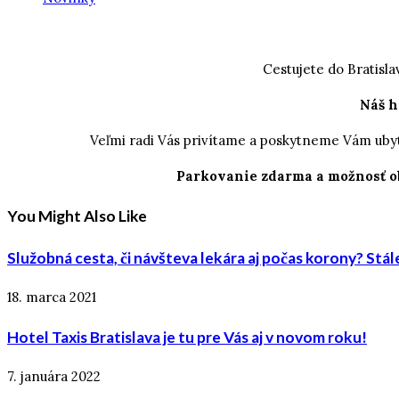
Cestujete do Bratislav
Náš h
Veľmi radi Vás privítame a poskytneme Vám uby
Parkovanie zdarma a možnosť ob
You Might Also Like
Služobná cesta, či návšteva lekára aj počas korony? Stál
18. marca 2021
Hotel Taxis Bratislava je tu pre Vás aj v novom roku!
7. januára 2022