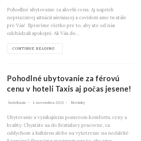
Pohodlné ubytovanie za skvelú cenu. Aj napriek
nepriaznivej situácii súvisiacej s covidom sme tu stále
pre Vás! Spravíme všetko pre to, aby ste od nás
odchádzali spokojní. Ak Vás do…
CONTINUE READING
Pohodlné ubytovanie za férovú
cenu v hoteli Taxis aj počas jesene!
hoteltaxis
1. novembra 2021
Novinky
Ubytovanie s vynikajúcim pomerom komfortu, ceny a
kvality. Chystáte sa do Bratislavy pracovne, za
oddychom a kultúrou alebo na vyšetrenie na neďaleké
Kramáre? Spravíme maximum pre to, aby sme