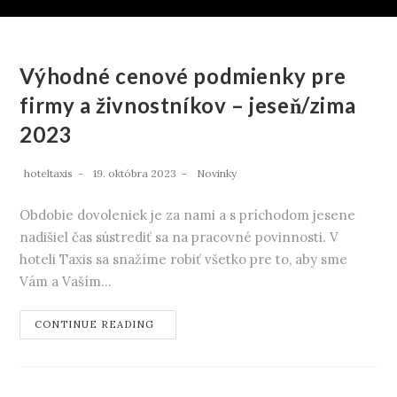
Výhodné cenové podmienky pre
firmy a živnostníkov – jeseň/zima
2023
hoteltaxis
19. októbra 2023
Novinky
Obdobie dovoleniek je za nami a s príchodom jesene
nadišiel čas sústrediť sa na pracovné povinnosti. V
hoteli Taxis sa snažíme robiť všetko pre to, aby sme
Vám a Vaším…
CONTINUE READING