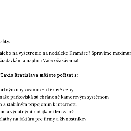
lity.
u alebo na vyšetrenie na neďaleké Kramáre? Spravíme maximum
iadavkám a naplnili Vaše očakávania!
 Taxis Bratislava môžete počítať s:
rtným ubytovaním za férové ceny
naše parkoviská sú chránené kamerovým systémom
 a stabilným pripojením k internetu
mi a výdatnými raňajkami len za 5€
latby na faktúru pre firmy a živnostníkov