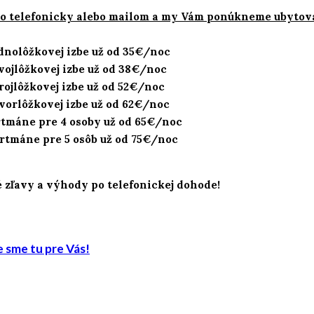
a to telefonicky alebo mailom a my Vám ponúkneme ubytov
ednolôžkovej izbe už od 35€/noc
dvojlôžkovej izbe už od 38€/noc
trojlôžkovej izbe už od 52€/noc
tvorlôžkovej izbe už od 62€/noc
rtmáne pre 4 osoby už od 65€/noc
artmáne pre 5 osôb už od 75€/noc
 zľavy a výhody po telefonickej dohode!
e sme tu pre Vás!