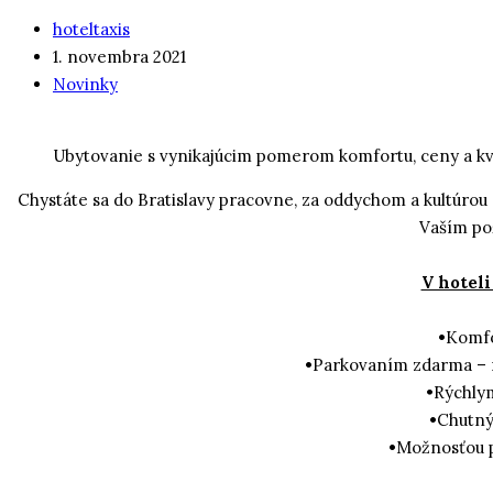
hoteltaxis
1. novembra 2021
Novinky
Ubytovanie s vynikajúcim pomerom komfortu, ceny a kva
Chystáte sa do Bratislavy pracovne, za oddychom a kultúro
Vaším pož
V hoteli
•
Komfo
•
Parkovaním zdarma – 
•Rýchlym
•
Chutný
•
Možnosťou p