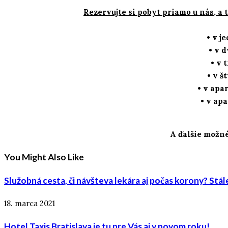
Rezervujte si pobyt priamo u nás, 
• v j
• v 
• v 
• v š
• v apa
• v ap
A ďalšie možné
You Might Also Like
Služobná cesta, či návšteva lekára aj počas korony? Stál
18. marca 2021
Hotel Taxis Bratislava je tu pre Vás aj v novom roku!