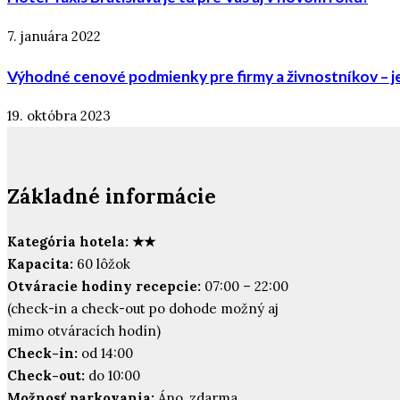
7. januára 2022
Výhodné cenové podmienky pre firmy a živnostníkov – 
19. októbra 2023
Základné informácie
Kategória hotela: ★★
Kapacita:
60 lôžok
Otváracie hodiny recepcie:
07:00 – 22:00
(check-in a check-out po dohode možný aj
mimo otváracích hodín)
Check-in:
od 14:00
Check-out:
do 10:00
Možnosť parkovania:
Áno, zdarma